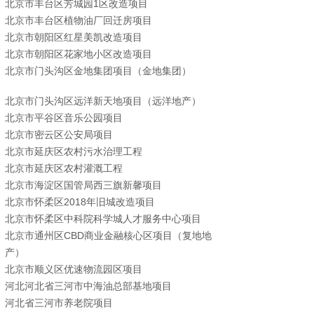
北京市丰台区芳城园1区改造项目
北京市丰台区植物油厂回迁房项目
北京市朝阳区红星美凯改造项目
北京市朝阳区花家地小区改造项目
北京市门头沟区金地集团项目（金地集团）
北京市门头沟区远洋新天地项目（远洋地产）
北京市平谷区音乐公园项目
北京市密云区公安局项目
北京市延庆区农村污水治理工程
北京市延庆区农村灌溉工程
北京市海淀区国管局西三旗新馨项目
北京市怀柔区2018年旧城改造项目
北京市怀柔区中科院科学城人才服务中心项目
北京市通州区CBD商业金融核心区项目（复地地
产）
北京市顺义区优速物流园区项目
河北河北省三河市中海油总部基地项目
河北省三河市养老院项目