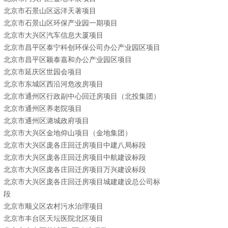
北京市石景山区远洋天著项目
北京市石景山区环保产业园一期项目
北京市大兴区汽车信息大厦项目
北京市昌平区泰宁科创环保公司办公产业园区项目
北京市昌平区颖泰嘉和办公产业园区项目
北京市延庆区世园会项目
北京市东城区西沿河危改房项目
北京市通州区行政副中心回迁房项目（北投集团）
北京市通州区养老院项目
北京市通州区潞城政府项目
北京市大兴区金地仰山项目（金地集团）
北京市大兴区庞各庄回迁房项目中建八局标段
北京市大兴区庞各庄回迁房项目中航建设标段
北京市大兴区庞各庄回迁房项目万兴建设标段
北京市大兴区庞各庄回迁房项目城建建设总公司标
段
北京市顺义区农村污水治理项目
北京市丰台区天坛医院北区项目